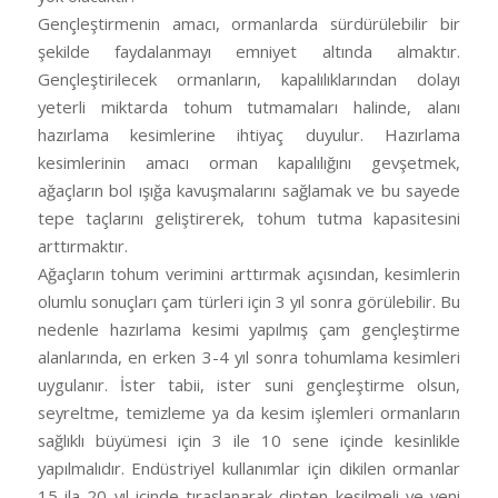
Gençleştirmenin amacı, ormanlarda sürdürülebilir bir
şekilde faydalanmayı emniyet altında almaktır.
Gençleştirilecek ormanların, kapalılıklarından dolayı
yeterli miktarda tohum tutmamaları halinde, alanı
hazırlama kesimlerine ihtiyaç duyulur. Hazırlama
kesimlerinin amacı orman kapalılığını gevşetmek,
ağaçların bol ışığa kavuşmalarını sağlamak ve bu sayede
tepe taçlarını geliştirerek, tohum tutma kapasitesini
arttırmaktır.
Ağaçların tohum verimini arttırmak açısından, kesimlerin
olumlu sonuçları çam türleri için 3 yıl sonra görülebilir. Bu
nedenle hazırlama kesimi yapılmış çam gençleştirme
alanlarında, en erken 3-4 yıl sonra tohumlama kesimleri
uygulanır. İster tabii, ister suni gençleştirme olsun,
seyreltme, temizleme ya da kesim işlemleri ormanların
sağlıklı büyümesi için 3 ile 10 sene içinde kesinlikle
yapılmalıdır. Endüstriyel kullanımlar için dikilen ormanlar
15 ila 20 yıl içinde tıraşlanarak dipten kesilmeli ve yeni