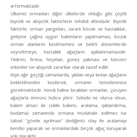
arttırmaktadır.
Ülkemiz ormanları diğer ülkelerde olduğu gibi çeşitli
biyotik ve abiyotik faktörlerin tehdidi altındadır. Biyotik
faktörle; orman yangınları, zararlı böcek ve hastalıklar,
gelişme çağına uygun bakımların yapılmaması, bozuk
orman alanlarını kesilmemesi ve belirli dönemlerde
seyreltmeye, hastalıklı ağaçların ayıklanmamasıdır.
Yıldırım, fırtına, heyelan, güneş yakması ve benzeri
etkenler ise abiyotik zararlılar olarak tasnif edilir.
Kışın ağır geçtiği zamanlarda, yıkılan veya kırılan ağaçların
bekletilmeden kesilerek, ormanın temizlenmesi
gerekmektedir. Kendi haline bırakılan ormanlar, çürüyen
ağaçlarla ömrünü hızlıca yitirir. Sebebi ne olursa olsun,
bakım amacı ile (sıklık bakımı, aralama, ışıklandırma,
budama) zamanında ormana müdahale edilmez ise
tabiat “gövde ayrılması” dediğimiz olay ile aralamayı
kendisi yapacak ve ormanlardaki birçok ağaç kuruyarak
yok olacaktır.