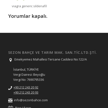
viagra generic sildenafil
Yorumlar kapalı.
SEZON BAHÇE VE TARIM MAK. SAN.TIC.LTD.ŞTI.
Emekyemez Mahallesi Tersane Caddesi No:122/A
İstanbul, TÜRKİYE
Vergi Dairesi: Beyoğlu
Vergi No: 7690795336
+90 212 243 20 92
+90 212 243 20 93
info@sezonbahce.com
Bize Ulaşın