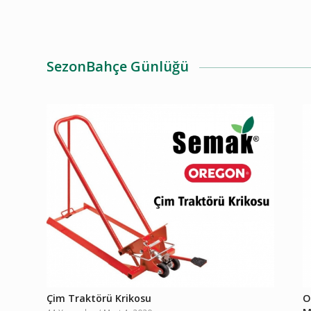
SezonBahçe Günlüğü
Çim Traktörü Krikosu
O