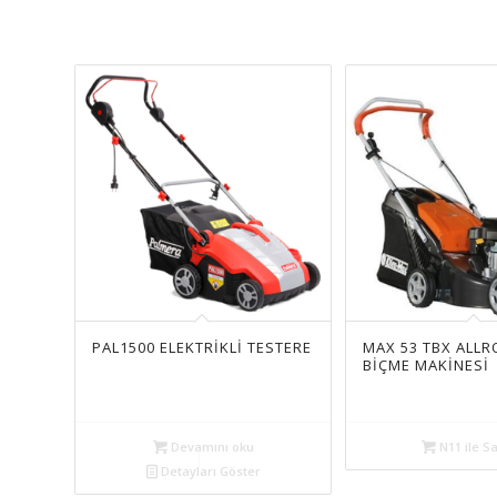
PAL1500 ELEKTRİKLİ TESTERE
MAX 53 TBX ALLR
BİÇME MAKİNESİ
Devamını oku
N11 ile Sa
Detayları Göster