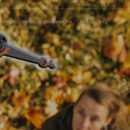
Mağaza
RÜNLER
SERVİSLER
HAKKIMIZDA
İLETİŞİM
Sonraki