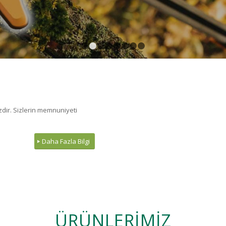
1
2
3
4
5
6
7
8
zdir. Sizlerin memnuniyeti
Daha Fazla Bilgi
ÜRÜNLERİMİZ