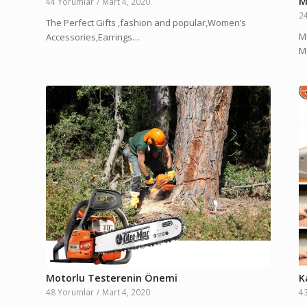
M
44 Yorumlar
/
Mart 4, 2020
2
The Perfect Gifts ,fashion and popular,Women’s
M
Accessories,Earrings…
M
Motorlu Testerenin Önemi
K
48 Yorumlar
/
Mart 4, 2020
4