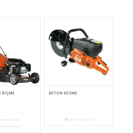
M BİÇME
BETON KESME
evamını oku
N11 ile Satın Al
ayları Göster