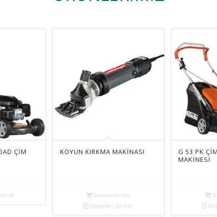
OAD ÇİM
KOYUN KIRKMA MAKINASI
G 53 PK Çİ
MAKİNESİ
tın Al
Devamını oku
D
Detayları Göster
Det