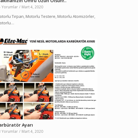
akinanızın Ömrü Uzun Olsun!..
4 Yorumlar
/
Mart 4, 2020
otorlu Tırpan, Motorlu Testere, Motorlu Atomizörler,
otorlu…
arbüratör Ayarı
3 Yorumlar
/
Mart 4, 2020