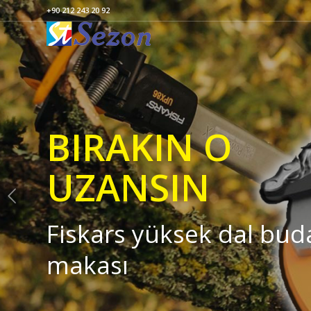
+90 212 243 20 92
BIRAKIN O
UZANSIN
Fiskars yüksek dal bu
makası