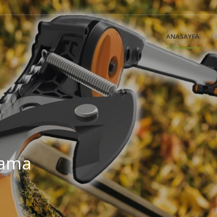
ANASAYFA
Ü
dama