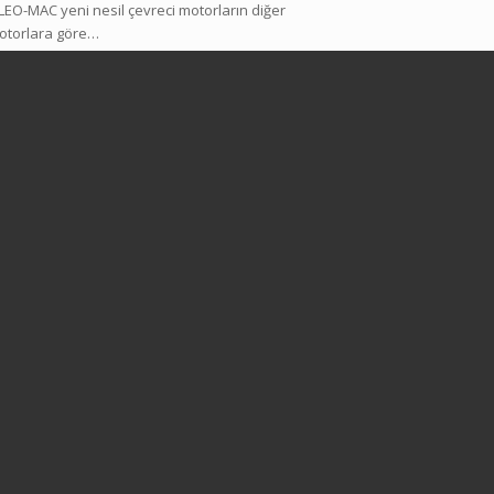
LEO-MAC yeni nesil çevreci motorların diğer
otorlara göre…
This page can't load Google Maps correctly.
OK
Do you own this website?